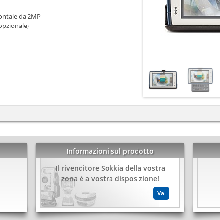
ontale da 2MP
opzionale)
Informazioni sul prodotto
Il rivenditore Sokkia della vostra
kedIn
Share
zona è a vostra disposizione!
Vai