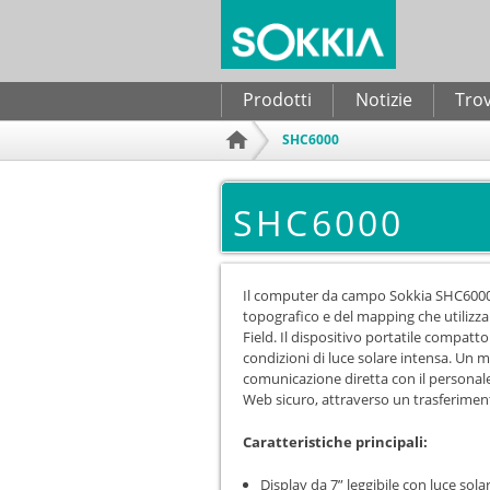
Form di ricerca
Prodotti
Notizie
Trov
SHC6000
Home
SHC6000
Il computer da campo Sokkia SHC6000 è 
topografico e del mapping che utilizz
Field. Il dispositivo portatile compatt
condizioni di luce solare intensa. Un
comunicazione diretta con il personale e
Web sicuro, attraverso un trasferimen
Caratteristiche principali:
Display da 7” leggibile con luce sola