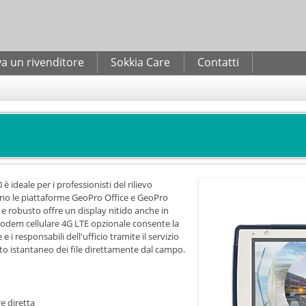
Salta al
contenuto
principale
a un rivenditore
Sokkia Care
Contatti
ideale per i professionisti del rilievo
ano le piattaforme GeoPro Office e GeoPro
o e robusto offre un display nitido anche in
 modem cellulare 4G LTE opzionale consente la
 i responsabili dell'ufficio tramite il servizio
to istantaneo dei file direttamente dal campo.
re diretta