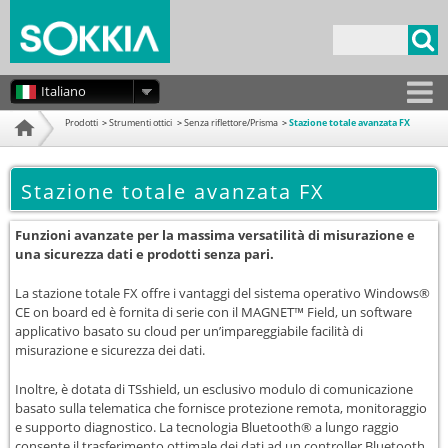
Salta al
contenuto
Form di ricerca
principale
Italiano
Prodotti
Strumenti ottici
Senza riflettore/Prisma
Stazione totale avanzata FX
Home
Stazione totale avanzata FX
Funzioni avanzate per la massima versatilità di misurazione e
una sicurezza dati e prodotti senza pari.
La stazione totale FX offre i vantaggi del sistema operativo Windows®
CE on board ed è fornita di serie con il MAGNET™ Field, un software
applicativo basato su cloud per un’impareggiabile facilità di
misurazione e sicurezza dei dati.
Inoltre, è dotata di TSshield, un esclusivo modulo di comunicazione
basato sulla telematica che fornisce protezione remota, monitoraggio
e supporto diagnostico. La tecnologia Bluetooth® a lungo raggio
consente il trasferimento ottimale dei dati ad un controller Bluetooth.