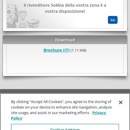
Il rivenditore Sokkia della vostra zona è a
vostra disposizione!
Vai
Download
Brochure (IT)
(1.11 MB)
© SOKKIA
Condizioni di utilizzo
|
Politica sulla privacy
World Headquarters
By clicking “Accept All Cookies”, you agree to the storing of
cookies on your device to enhance site navigation, analyze
Azienda
site usage, and assist in our marketing efforts.
Restate connessi
Privacy
Policy
Tel:
+31 79 799 5200
Chi siamo
Mission
Cookies Settings