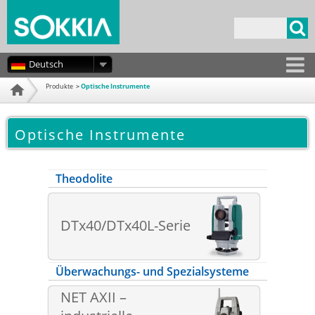
Direkt
zum
Suchformular
Inhalt
Deutsch
Produkte
Optische Instrumente
Startseite
Optische Instrumente
Theodolite
DTx40/DTx40L-Serie
Überwachungs- und Spezialsysteme
NET AXII –